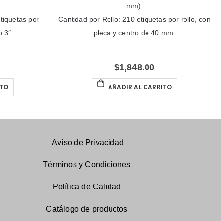
mm).
etiquetas por
Cantidad por Rollo: 210 etiquetas por rollo, con
o 3″.
pleca y centro de 40 mm.
…
$
1,848.00
ITO
AÑADIR AL CARRITO
Aviso de Privacidad
Términos y Condiciones
Política de Calidad
Catálogo
de productos