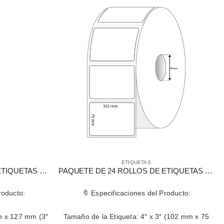
ETIQUETAS
PAQUETE DE 30 ROLLOS DE ETIQUETAS DE TRANSFERENCIA TÉRMICA 76 X 127 MM (3″ X 5″)
PAQUETE DE 24 ROLLOS DE ETIQUETAS TÉRMICAS 4″ X 3″ PARA IMPRESORAS PORTÁTILES
roducto:
🔖 Especificaciones del Producto:
m x 127 mm (3″
Tamaño de la Etiqueta: 4″ x 3″ (102 mm x 75