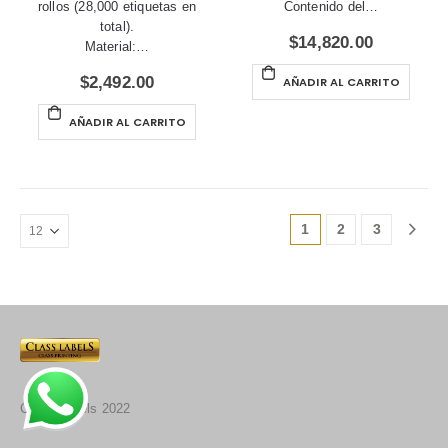
rollos (28,000 etiquetas en
Contenido del…
total).
$
14,820.00
Material:…
$
2,492.00
AÑADIR AL CARRITO
AÑADIR AL CARRITO
1
2
3
Class Labels 2022