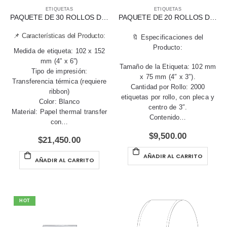
ETIQUETAS
ETIQUETAS
PAQUETE DE 30 ROLLOS DE ETIQUETAS BLANCAS DE TRANSFERENCIA TÉRMICA 102 X 152 MM (4″ X 6″)
PAQUETE DE 20 ROLLOS DE ETIQUETAS BLANCAS DE TRANSFERENCIA TÉRMICA 102 X 75 MM (4″ X 3″)
📌 Características del Producto:
🔖 Especificaciones del
Producto:
Medida de etiqueta: 102 x 152
mm (4” x 6”)
Tamaño de la Etiqueta: 102 mm
Tipo de impresión:
x 75 mm (4″ x 3″).
Transferencia térmica (requiere
Cantidad por Rollo: 2000
ribbon)
etiquetas por rollo, con pleca y
Color: Blanco
centro de 3″.
Material: Papel thermal transfer
Contenido…
con…
$
9,500.00
$
21,450.00
AÑADIR AL CARRITO
AÑADIR AL CARRITO
HOT