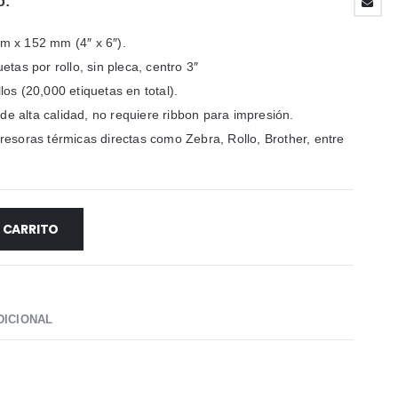
o:
 x 152 mm (4″ x 6″).
etas por rollo, sin pleca, centro 3″
los (20,000 etiquetas en total).
de alta calidad, no requiere ribbon para impresión.
esoras térmicas directas como Zebra, Rollo, Brother, entre
L CARRITO
DICIONAL