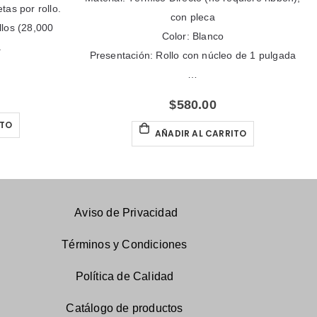
tas por rollo.
con pleca
llos (28,000
Color: Blanco
.
Presentación: Rollo con núcleo de 1 pulgada
…
$
580.00
ITO
AÑADIR AL CARRITO
Aviso de Privacidad
Términos y Condiciones
Política de Calidad
Catálogo
de productos