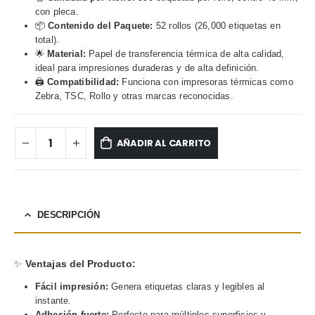
con pleca.
📦
Contenido del Paquete:
52 rollos (26,000 etiquetas en
total).
🌟
Material:
Papel de transferencia térmica de alta calidad,
ideal para impresiones duraderas y de alta definición.
🖨️
Compatibilidad:
Funciona con impresoras térmicas como
Zebra, TSC, Rollo y otras marcas reconocidas.
AÑADIR AL CARRITO
DESCRIPCIÓN
✨
Ventajas del Producto:
Fácil impresión:
Genera etiquetas claras y legibles al
instante.
Adhesión fuerte:
Perfecto para múltiples superficies y