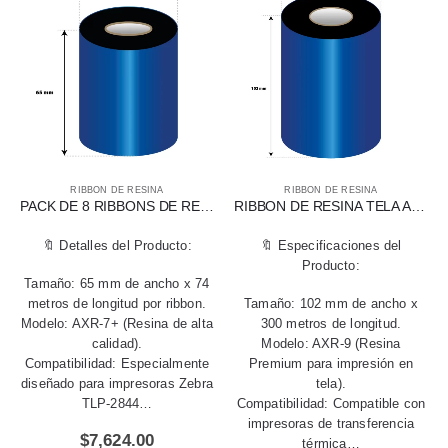
RIBBON DE RESINA
RIBBON DE RESINA
PACK DE 8 RIBBONS DE RESINA AXR-7+ (65 MM X 74 MTS) PARA IMPRESORA TLP-2844
RIBBON DE RESINA TELA AXR-9 DE 102 MM X 300 MTS
🔖 Detalles del Producto:
🔖 Especificaciones del
Producto:
Tamaño: 65 mm de ancho x 74
metros de longitud por ribbon.
Tamaño: 102 mm de ancho x
Modelo: AXR-7+ (Resina de alta
300 metros de longitud.
calidad).
Modelo: AXR-9 (Resina
Compatibilidad: Especialmente
Premium para impresión en
diseñado para impresoras Zebra
tela).
TLP-2844…
Compatibilidad: Compatible con
impresoras de transferencia
$
7,624.00
térmica…