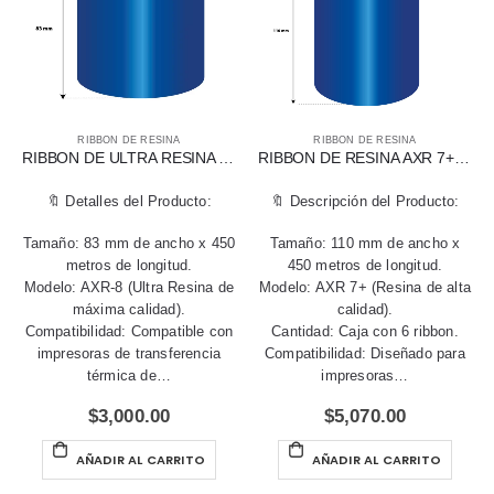
RIBBON DE RESINA
RIBBON DE RESINA
RIBBON DE ULTRA RESINA AXR-8 DE 83 MM X 450 MTS
RIBBON DE RESINA AXR 7+ DE 110 MM X 450 MTS PARA IMPRESORAS ZEBRA
🔖 Detalles del Producto:
🔖 Descripción del Producto:
Tamaño: 83 mm de ancho x 450
Tamaño: 110 mm de ancho x
metros de longitud.
450 metros de longitud.
Modelo: AXR-8 (Ultra Resina de
Modelo: AXR 7+ (Resina de alta
máxima calidad).
calidad).
Compatibilidad: Compatible con
Cantidad: Caja con 6 ribbon.
impresoras de transferencia
Compatibilidad: Diseñado para
térmica de…
impresoras…
$
3,000.00
$
5,070.00
AÑADIR AL CARRITO
AÑADIR AL CARRITO