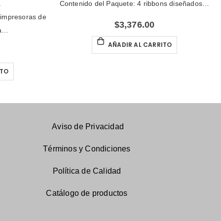
Contenido del Paquete: 4 ribbons diseñados…
mpresoras de
C
$
3,376.00
…
AÑADIR AL CARRITO
O
Aviso de Privacidad
Términos y Condiciones
Política de Calidad
Catálogo
de productos