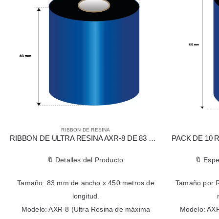
RIBBON DE RESINA
R
RIBBON DE ULTRA RESINA AXR-8 DE 83 MM X 450 MTS
🔖 Detalles del Producto:
🔖 Especif
Tamaño: 83 mm de ancho x 450 metros de
Tamaño por Rib
longitud.
met
Modelo: AXR-8 (Ultra Resina de máxima
Modelo: AXR9 