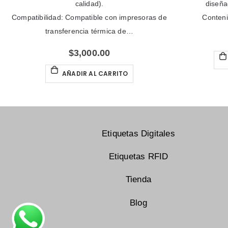
calidad).
diseñada 
Compatibilidad: Compatible con impresoras de
Contenido
transferencia térmica de…
$
3,000.00
A
AÑADIR AL CARRITO
Etiquetas Digitales
Etiquetas RFID
Tienda
Blog