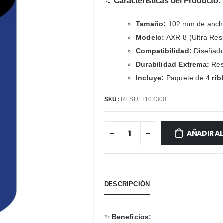
🔖
Características del Producto:
Tamaño:
102 mm de ancho 
Modelo:
AXR-8 (Ultra Res
Compatibilidad:
Diseñado
Durabilidad Extrema:
Resi
Incluye:
Paquete de 4
rib
SKU:
RESULT102300
AÑADIR A
DESCRIPCIÓN
✨
Beneficios: