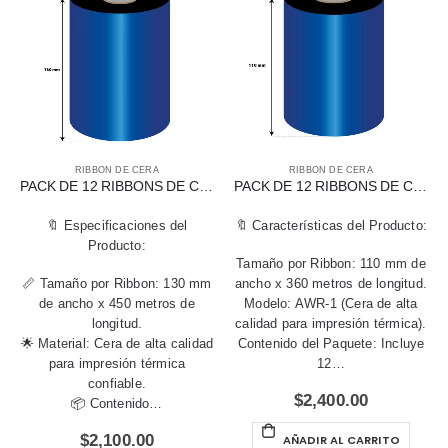
RIBBON DE CERA
RIBBON DE CERA
PACK DE 12 RIBBONS DE CERA DE 130 MM X 450 MTS PARA IMPRESORA INTERMEC PX61 CON ROLLO REBOBINADOR
PACK DE 12 RIBBONS DE CERA AWR-1 DE 110 MM X 360 MTS PARA IMPRESORAS DATAMAX, O’NEIL Y HONEYWELL DE 4″
🔖 Especificaciones del
🔖 Características del Producto:
Producto:
Tamaño por Ribbon: 110 mm de
📏 Tamaño por Ribbon: 130 mm
ancho x 360 metros de longitud.
de ancho x 450 metros de
Modelo: AWR-1 (Cera de alta
longitud.
calidad para impresión térmica).
🌟 Material: Cera de alta calidad
Contenido del Paquete: Incluye
para impresión térmica
12…
confiable.
$
2,400.00
📦 Contenido…
$
2,100.00
AÑADIR AL CARRITO