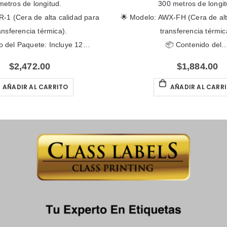
tud.
300 metros de longitud.
ta calidad para
🌟 Modelo: AWX-FH (Cera de alta calidad para
mica).
transferencia térmica).
 Incluye 12…
📦 Contenido del…
0
$
1,884.00
RRITO
AÑADIR AL CARRITO