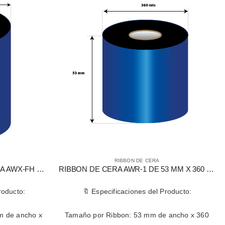
RIBBON DE CERA
RIBBON DE CERA AWR-1 DE 53 MM X 360 MTS PARA IMPRESORA DATAMAX
🔖 Especificaciones del Producto:
🔖 Espe
Tamaño por Ribbon: 53 mm de ancho x 360
📏 Tamaño p