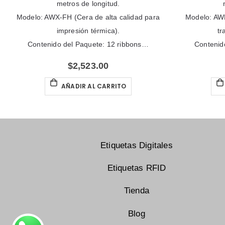
metros de longitud.
metros de longi
WX-FH (Cera de alta calidad para
Modelo: AWR-1 (Cera de al
impresión térmica).
transferencia tér
ido del Paquete: 12 ribbons…
Contenido del Paquete:
$
2,523.00
$
2,472.0
AÑADIR AL CARRITO
AÑADIR AL CA
Etiquetas Digitales
Etiquetas RFID
Tienda
Blog