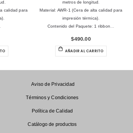
metros de longitud.
45
Material: AWR-1 (Cera de alta calidad para
🌟 Materia
impresión térmica).
impre
Contenido del Paquete: 1 ribbon…
$
490.00
AÑADIR AL CARRITO
Aviso de Privacidad
Términos y Condiciones
Política de Calidad
Catálogo
de productos