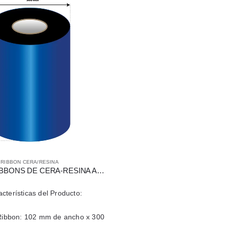
RIBBON CERA/RESINA
PACK DE 4 RIBBONS DE CERA-RESINA APR6 DE 102 MM X 300 MTS PARA IMPRESORA ZEBRA LBL 1″
acterísticas del Producto:
ibbon: 102 mm de ancho x 300