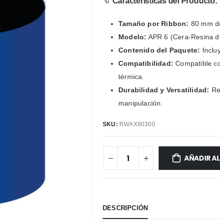
🔖
Características del Producto:
Tamaño por Ribbon:
80 mm de
Modelo:
APR 6 (Cera-Resina de 
Contenido del Paquete:
Inclu
Compatibilidad:
Compatible co
térmica.
Durabilidad y Versatilidad:
Res
manipulación.
SKU:
RWAX80300
AÑADIR A
DESCRIPCIÓN